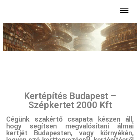
Kertépítés Budapest –
Szépkertet 2000 Kft
Cégünk szakértő csapata készen áll,
hogy segítsen megvalósítani álmai
kertjét Budapesten, vagy környékén,
legyen szó kerttervezésről, kertépítésről