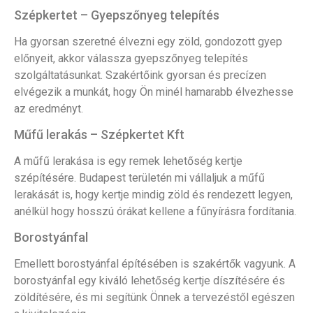
Szépkertet – Gyepszőnyeg telepítés
Ha gyorsan szeretné élvezni egy zöld, gondozott gyep
előnyeit, akkor válassza gyepszőnyeg telepítés
szolgáltatásunkat. Szakértőink gyorsan és precízen
elvégezik a munkát, hogy Ön minél hamarabb élvezhesse
az eredményt.
Műfű lerakás – Szépkertet Kft
A műfű lerakása is egy remek lehetőség kertje
szépítésére. Budapest területén mi vállaljuk a műfű
lerakását is, hogy kertje mindig zöld és rendezett legyen,
anélkül hogy hosszú órákat kellene a fűnyírásra fordítania.
Borostyánfal
Emellett borostyánfal építésében is szakértők vagyunk. A
borostyánfal egy kiváló lehetőség kertje díszítésére és
zöldítésére, és mi segítünk Önnek a tervezéstől egészen