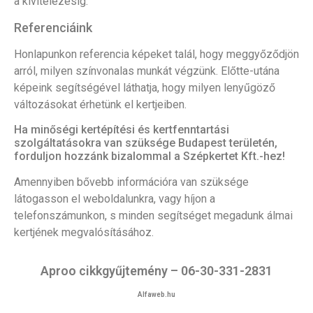
a kivitelezésig.
Referenciáink
Honlapunkon referencia képeket talál, hogy meggyőződjön
arról, milyen színvonalas munkát végzünk. Előtte-utána
képeink segítségével láthatja, hogy milyen lenyűgöző
változásokat érhetünk el kertjeiben.
Ha minőségi kertépítési és kertfenntartási
szolgáltatásokra van szüksége Budapest területén,
forduljon hozzánk bizalommal a Szépkertet Kft.-hez!
Amennyiben bővebb információra van szüksége
látogasson el weboldalunkra, vagy híjon a
telefonszámunkon, s minden segítséget megadunk álmai
kertjének megvalósításához.
Aproo cikkgyűjtemény – 06-30-331-2831
Alfaweb.hu