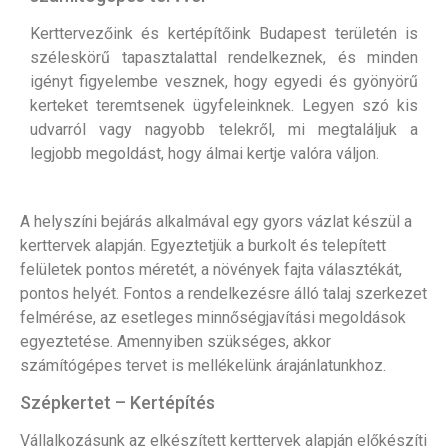
Kerttervezőink és kertépítőink Budapest területén is
széleskörű tapasztalattal rendelkeznek, és minden
igényt figyelembe vesznek, hogy egyedi és gyönyörű
kerteket teremtsenek ügyfeleinknek. Legyen szó kis
udvarról vagy nagyobb telekről, mi megtaláljuk a
legjobb megoldást, hogy álmai kertje valóra váljon.
A helyszíni bejárás alkalmával egy gyors vázlat készül a
kerttervek alapján. Egyeztetjük a burkolt és telepített
felületek pontos méretét, a növények fajta választékát,
pontos helyét. Fontos a rendelkezésre álló talaj szerkezet
felmérése, az esetleges minnőségjavítási megoldások
egyeztetése. Amennyiben szükséges, akkor
számítógépes tervet is mellékelünk árajánlatunkhoz.
Szépkertet – Kertépítés
Vállalkozásunk az elkészített kerttervek alapján előkészíti