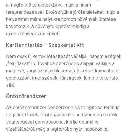
a megfelelő területet durva, majd a finom
tereprendezéssel. Elkészítjük a járófelületeket, majd a
helyszínen már a helyükre hordott növények ültetése
következik. A növénytelepítést mindig a
gyepszőnyegezés követi.
Kertfenntartás – Szépkertet Kft
Nem csak új kertek létesítését vállaljuk, hanem a régiek
„felújítását” is. Továbbá szerződés alapján vállajuk a
meglévő, vagy az általunk készített kertek karbantartó
gondozását (metszések, fűnyírások, lomb eltekerítás,
stb).
Öntözőrendszer
Az öntözőrendszer beszerzése és telepítése terén is
segítünk Önnek. Professzionális öntözőrendszereink
segítségével gondoskodhat kertje optimális
vízellátásáról, még a legforróbb nyári napokon is.